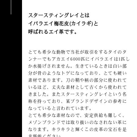
スタースティングレイとは
イバラエイ梅花皮(カイラギ)と
呼ばれる
エイ革です。
とても希少な動物で当社が取引をするタイのタ
ンナーでもアカエイ6000匹にイバラエイは1匹し
か水揚げされません。生きているときは白い部
分が骨のようなトゲになっており、とても硬い
素材であります。刀の鞘や柄の部分に使われて
いるほど、丈夫な素材として古くから使われて
きました。またスタースティングレイという名
称を持っており、某ブランドデザインの参考に
なっていると言われています。
とても希少な素材なので、安定供給も難しく、
メゾンブランドでは取り扱いのなされない革に
なります。キラキラと輝くこの皮革の宝石を是
非堪能ください。