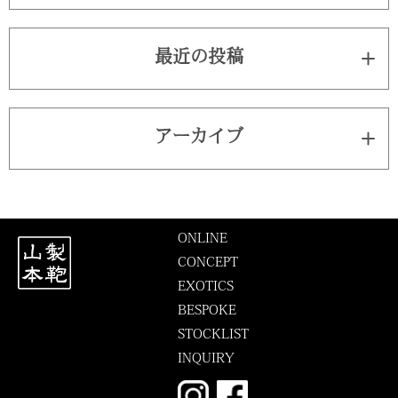
最近の投稿
アーカイブ
ONLINE
CONCEPT
EXOTICS
BESPOKE
STOCKLIST
INQUIRY