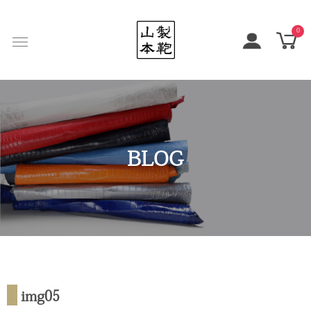
0
BLOG
img05